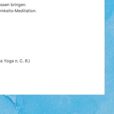
essen bringen.
amkeits-Meditation.
s Yoga n. C. R.)