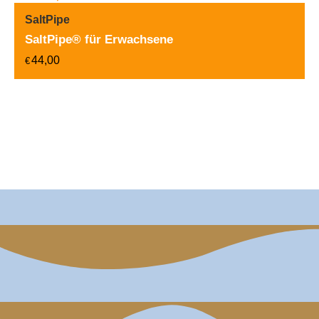
SaltPipe
SaltPipe® für Erwachsene
44,00
€